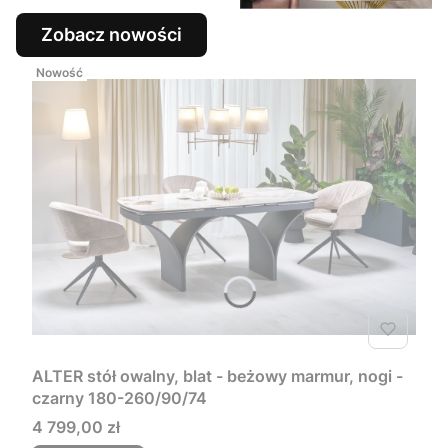
Zobacz nowości
Nowość
ALTER stół owalny, blat - beżowy marmur, nogi -
czarny 180-260/90/74
Cena
4 799,00 zł