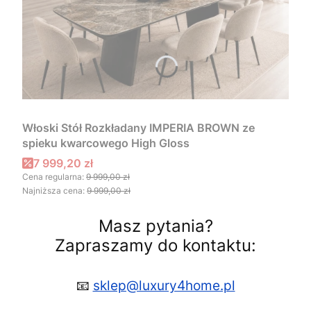
Włoski Stół Rozkładany IMPERIA BROWN ze
spieku kwarcowego High Gloss
Cena promocyjna
7 999,20 zł
Cena regularna:
9 999,00 zł
Najniższa cena:
9 999,00 zł
Masz pytania?
Zapraszamy do kontaktu:
📧
sklep@luxury4home.pl