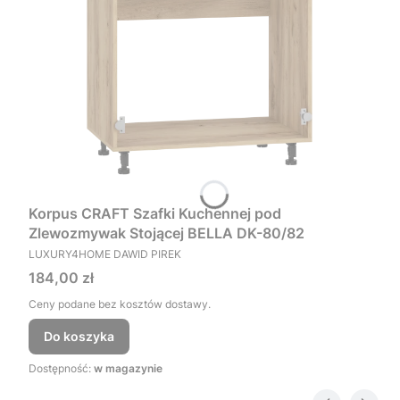
Korpus CRAFT Szafki Kuchennej pod
Zlewozmywak Stojącej BELLA DK-80/82
PRODUCENT
LUXURY4HOME DAWID PIREK
Cena
184,00 zł
Ceny podane bez kosztów dostawy.
Do koszyka
Dostępność:
w magazynie