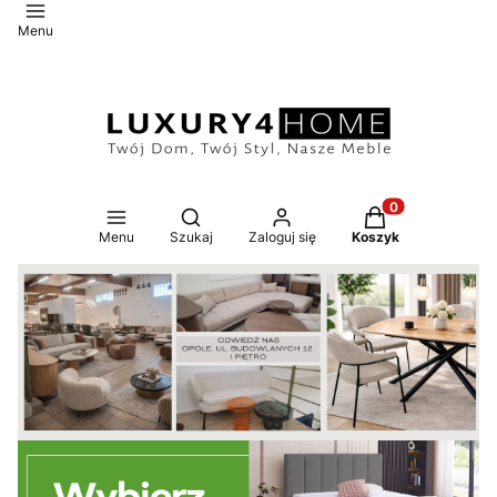
Menu
Otwórz wyszukiwarkę
Produkty w koszy
Menu
Szukaj
Zaloguj się
Koszyk