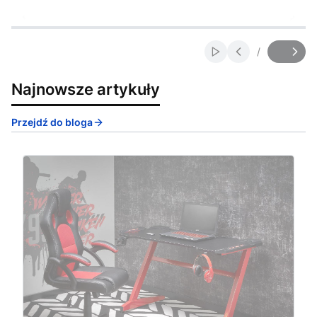
Włącz automatyczne
/
Slajd
z
Najnowsze artykuły
Przejdź do bloga