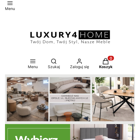
Menu
Otwórz wyszukiwarkę
Produkty w koszy
Menu
Szukaj
Zaloguj się
Koszyk