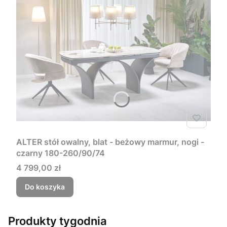
ALTER stół owalny, blat - beżowy marmur, nogi -
czarny 180-260/90/74
Cena
4 799,00 zł
Do koszyka
Produkty tygodnia