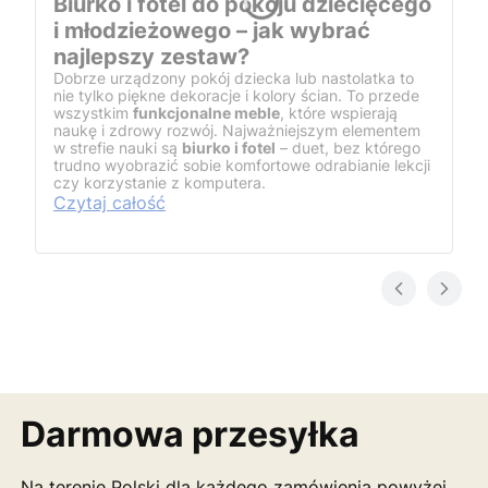
Biurko i fotel do pokoju dziecięcego
i młodzieżowego – jak wybrać
najlepszy zestaw?
Dobrze urządzony pokój dziecka lub nastolatka to
nie tylko piękne dekoracje i kolory ścian. To przede
wszystkim
funkcjonalne meble
, które wspierają
naukę i zdrowy rozwój. Najważniejszym elementem
w strefie nauki są
biurko i fotel
– duet, bez którego
trudno wyobrazić sobie komfortowe odrabianie lekcji
czy korzystanie z komputera.
Czytaj całość
Darmowa przesyłka
Na terenie Polski dla każdego zamówienia powyżej