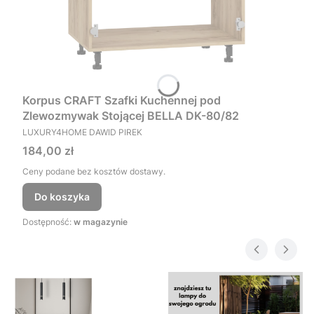
Korpus CRAFT Szafki Kuchennej pod
Zlewozmywak Stojącej BELLA DK-80/82
PRODUCENT
LUXURY4HOME DAWID PIREK
Cena
184,00 zł
Ceny podane bez kosztów dostawy.
Do koszyka
Dostępność:
w magazynie