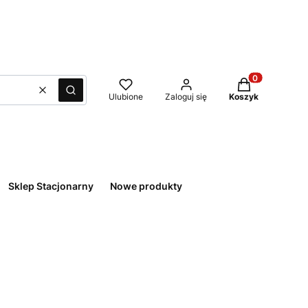
Produkty w kos
Wyczyść
Szukaj
Ulubione
Zaloguj się
Koszyk
Sklep Stacjonarny
Nowe produkty