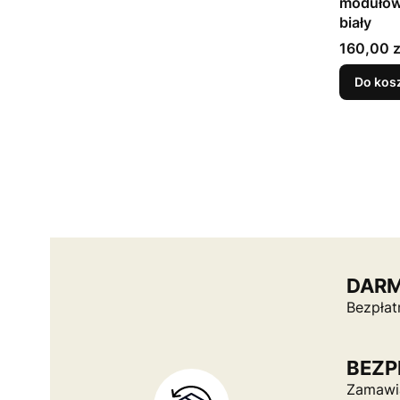
modułow
biały
Cena
160,00 z
Do kos
DAR
Bezpłat
BEZP
Zamawia