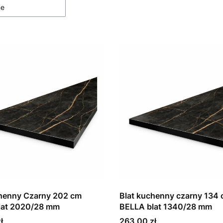
ne
chenny Czarny 202 cm
Blat kuchenny czarny 134
lat 2020/28 mm
BELLA blat 1340/28 mm
Cena
ł
263,00 zł