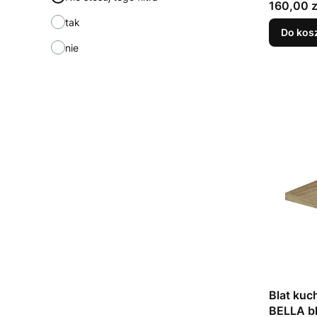
Cena
160,00 z
tak
Do kos
nie
Blat kuc
BELLA b