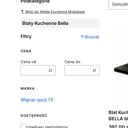
Podkategorie
Domyśl
Wróć do: Meble Kuchenne Modułowe
Blaty Kuchenne Bella
Filtry
Wyczyść
CENA
Cena od
Cena do
zł
zł
MARKA
Marka
Więcej opcji (1)
Blat Ku
DOSTĘPNOŚĆ
BELLA b
Cena
Dostępność
392,00 z
chwilowo niedostępny