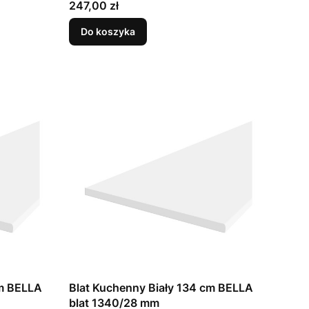
Cena
247,00 zł
Do koszyka
cm BELLA
Blat Kuchenny Biały 134 cm BELLA
blat 1340/28 mm