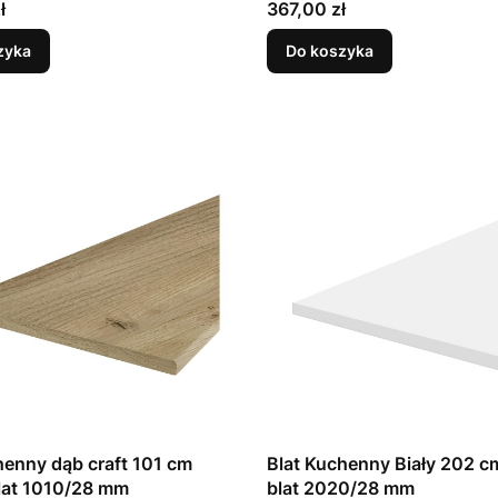
Cena
ł
367,00 zł
zyka
Do koszyka
henny dąb craft 101 cm
Blat Kuchenny Biały 202 
lat 1010/28 mm
blat 2020/28 mm