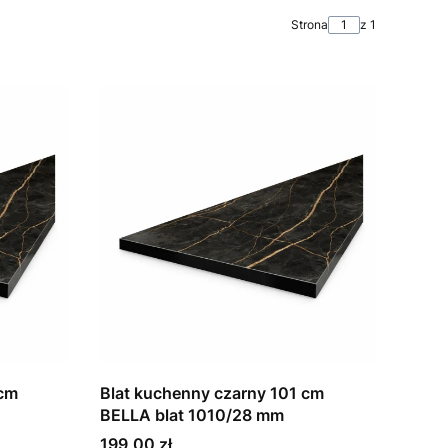
Strona
z 1
 cm
Blat kuchenny czarny 101 cm
BELLA blat 1010/28 mm
Cena
199,00 zł