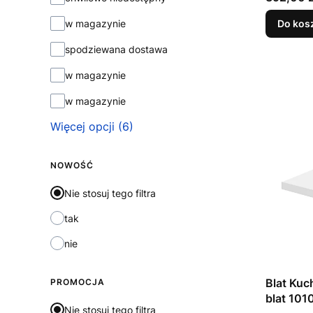
Do kos
w magazynie
spodziewana dostawa
w magazynie
w magazynie
Więcej opcji (6)
NOWOŚĆ
Nie stosuj tego filtra
tak
nie
Blat Kuc
PROMOCJA
blat 10
Nie stosuj tego filtra