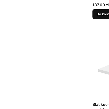
Cena
187,00 z
Do kos
Blat kuc