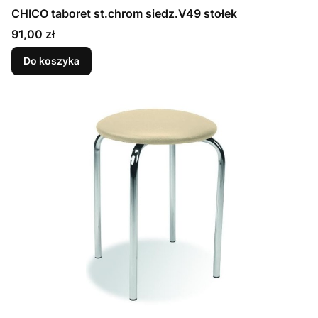
CHICO taboret st.chrom siedz.V49 stołek
Cena
91,00 zł
Do koszyka