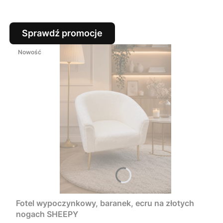
Sprawdź promocje
Nowość
Fotel wypoczynkowy, baranek, ecru na złotych
nogach SHEEPY