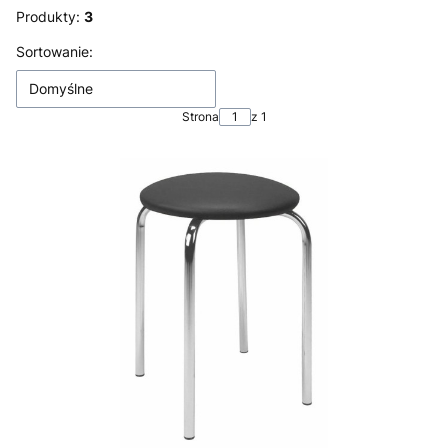
Produkty:
3
Lista produktów
Sortowanie:
Domyślne
Strona
z 1