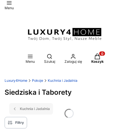
Menu
Otwórz wyszukiwarkę
Produkty w koszy
Menu
Szukaj
Zaloguj się
Koszyk
Luxury4Home
Pokoje
Kuchnia i Jadalnia
Siedziska i Taborety
Kuchnia i Jadalnia
Filtry