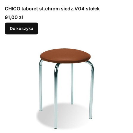
CHICO taboret st.chrom siedz.V04 stołek
Cena
91,00 zł
Do koszyka