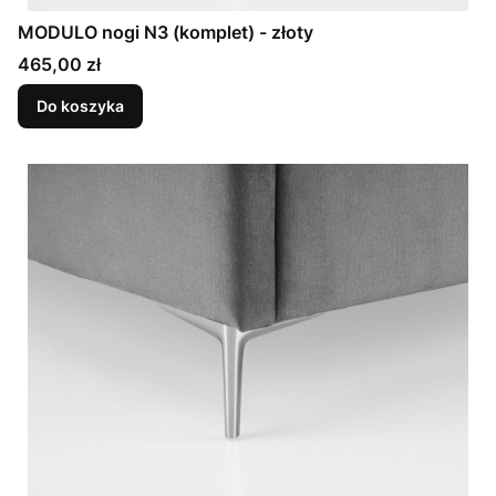
MODULO nogi N3 (komplet) - złoty
Cena
465,00 zł
Do koszyka