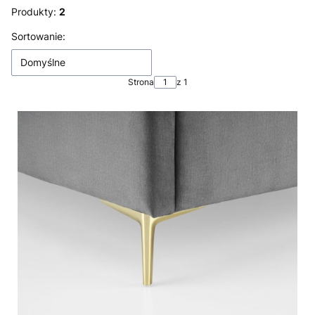
Produkty:
2
Lista produktów
Sortowanie:
Domyślne
Strona
z 1