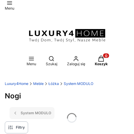
Menu
Otwórz wyszukiwarkę
Produkty w koszy
Menu
Szukaj
Zaloguj się
Koszyk
Luxury4Home
Meble
Łóżka
System MODULO
Nogi
System MODULO
Filtry