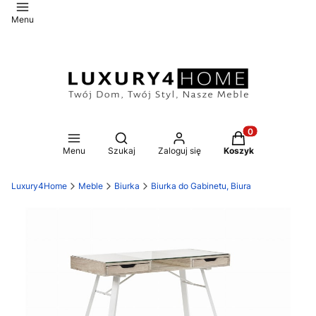
Menu
Otwórz wyszukiwarkę
Produkty w koszy
Menu
Szukaj
Zaloguj się
Koszyk
Luxury4Home
Meble
Biurka
Biurka do Gabinetu, Biura