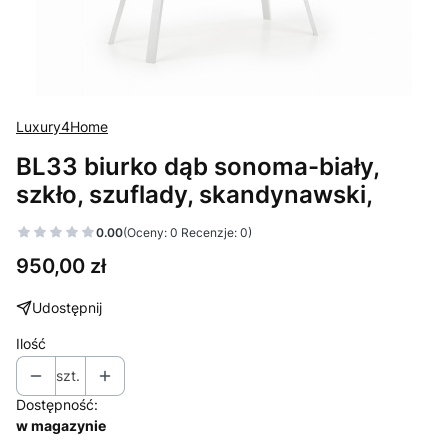
Luxury4Home
BL33 biurko dąb sonoma-biały,
szkło, szuflady, skandynawski,
0.00
(Oceny: 0 Recenzje: 0)
Cena
950,00 zł
Udostępnij
Ilość
szt.
Dostępność:
w magazynie