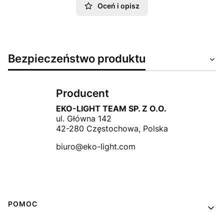
Oceń i opisz
Bezpieczeństwo produktu
Producent
EKO-LIGHT TEAM SP. Z O.O.
ul. Główna 142
42-280 Częstochowa, Polska
biuro@eko-light.com
Linki w stopce
POMOC