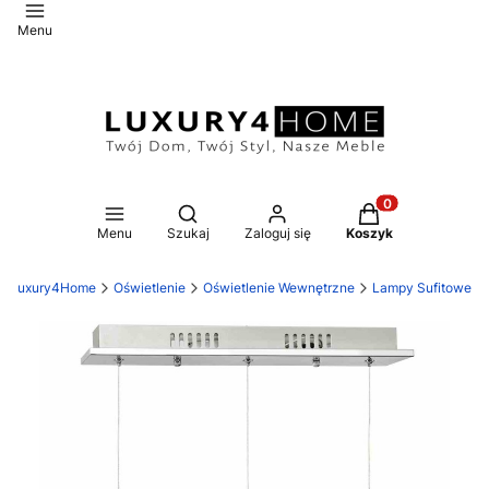
Menu
Otwórz wyszukiwarkę
Produkty w koszy
Menu
Szukaj
Zaloguj się
Koszyk
Luxury4Home
Oświetlenie
Oświetlenie Wewnętrzne
Lampy Sufitowe