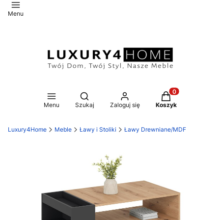
Menu
Otwórz wyszukiwarkę
Produkty w koszy
Menu
Szukaj
Zaloguj się
Koszyk
Luxury4Home
Meble
Ławy i Stoliki
Ławy Drewniane/MDF