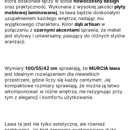
która doskonale łączy w sobie
nowoczesny design
oraz praktyczność. Wykonana z wysokiej jakości
płyty
meblowej laminowanej
, ta ława będzie doskonałym
uzupełnieniem każdego wnętrza, nadając mu
wyjątkowego charakteru. Kolor
dąb artisan
w
połączeniu z
czarnymi akcentami
sprawia, że mebel
jest stylowy i uniwersalny, pasujący do różnych stylów
aranżacji.
Wymiary
100/55/42 cm
sprawiają, że
MURCIA ława
jest idealnym rozwiązaniem dla niewielkich
przestrzeni, gdzie liczy się każdy centymetr. Jej
kompaktowe rozmiary sprawiają, że można ją łatwo
wkomponować w różne wnętrza, nie rezygnując przy
tym z elegancji i komfortu użytkowania.
Ława ta jest nie tylko estetyczna, ale również
praktyczna. Jej blat zapewnia wystarczająco dużo