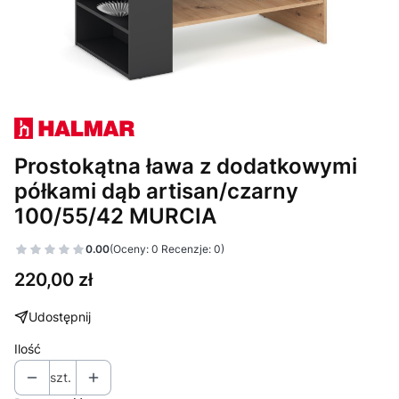
Prostokątna ława z dodatkowymi
półkami dąb artisan/czarny
100/55/42 MURCIA
0.00
(Oceny: 0 Recenzje: 0)
Cena
220,00 zł
Udostępnij
Ilość
szt.