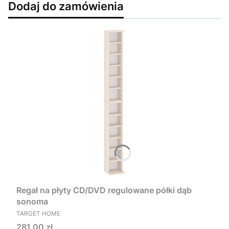
Dodaj do zamówienia
Regał na płyty CD/DVD regulowane półki dąb
sonoma
PRODUCENT
TARGET HOME
Cena
281,00 zł