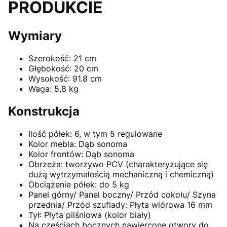
PRODUKCIE
Wymiary
Szerokość: 21 cm
Głębokość: 20 cm
Wysokość: 91.8 cm
Waga: 5,8 kg
Konstrukcja
Ilość półek: 6, w tym 5 regulowane
Kolor mebla: Dąb sonoma
Kolor frontów: Dąb sonoma
Obrzeża: tworzywo PCV (charakteryzujące się
dużą wytrzymałością mechaniczną i chemiczną)
Obciążenie półek: do 5 kg
Panel górny/ Panel boczny/ Przód cokołu/ Szyna
przednia/ Przód szuflady: Płyta wiórowa 16 mm
Tył: Płyta pilśniowa (kolor biały)
Na częściach bocznych nawiercone otwory do