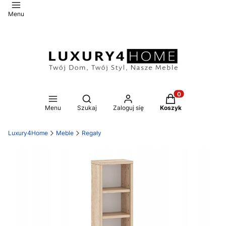
Menu
Otwórz wyszukiwarkę
Produkty w koszy
Menu
Szukaj
Zaloguj się
Koszyk
Luxury4Home
Meble
Regały